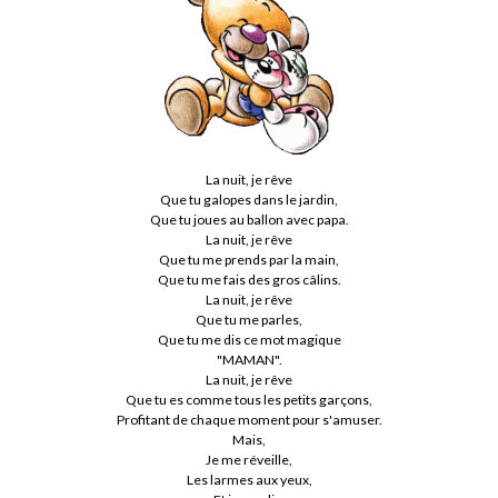
La nuit, je rêve
Que tu galopes dans le jardin,
Que tu joues au ballon avec papa.
La nuit, je rêve
Que tu me prends par la main,
Que tu me fais des gros câlins.
La nuit, je rêve
Que tu me parles,
Que tu me dis ce mot magique
"MAMAN".
La nuit, je rêve
Que tu es comme tous les petits garçons,
Profitant de chaque moment pour s'amuser.
Mais,
Je me réveille,
Les larmes aux yeux,