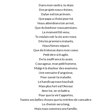
Dans mon ventre, tu étais
Des projets nous rêvions.
Dylan est ton prénom,
Que papa a choisi pour toi.
Nous attendions ton arrivé,
Que du bonheur nous pensions.
Le moment fût venu,
Tu voulais voir la vie avec nous.
Dès les premiers instants,
Nous fûmes séparé,
Que de tristesse dans mon coeur.
Petit être si fragile,
De la souffrance tu avais.
Courageux, mon petit homme,
Malgré la douleur des examens.
Une semaine d'angoisse,
Pour savoir ta maladie.
Le handicap nous touchait,
Mais plus fort est l'Amour.
Avec toi, on se battra,
Pour que la vie t'apportes,
Toutes ses belles choses que tu mérites de connaître.
Le chemin sera long,
Mais nous sommes une famille,