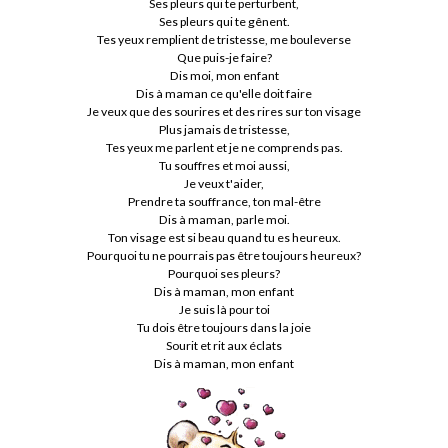
Ses pleurs qui te perturbent,
Ses pleurs qui te gênent.
Tes yeux remplient de tristesse, me bouleverse
Que puis-je faire?
Dis moi, mon enfant
Dis à maman ce qu'elle doit faire
Je veux que des sourires et des rires sur ton visage
Plus jamais de tristesse,
Tes yeux me parlent et je ne comprends pas.
Tu souffres et moi aussi,
Je veux t'aider,
Prendre ta souffrance, ton mal-être
Dis à maman, parle moi.
Ton visage est si beau quand tu es heureux.
Pourquoi tu ne pourrais pas être toujours heureux?
Pourquoi ses pleurs?
Dis à maman, mon enfant
Je suis là pour toi
Tu dois être toujours dans la joie
Sourit et rit aux éclats
Dis à maman, mon enfant