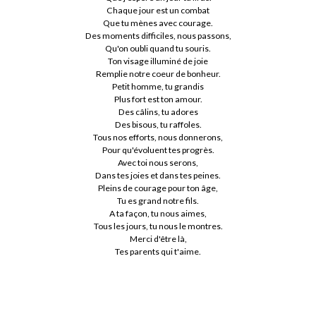
Chaque jour est un combat
Que tu mènes avec courage.
Des moments difficiles, nous passons,
Qu'on oubli quand tu souris.
Ton visage illuminé de joie
Remplie notre coeur de bonheur.
Petit homme, tu grandis
Plus fort est ton amour.
Des câlins, tu adores
Des bisous, tu raffoles.
Tous nos efforts, nous donnerons,
Pour qu'évoluent tes progrès.
Avec toi nous serons,
Dans tes joies et dans tes peines.
Pleins de courage pour ton âge,
Tu es grand notre fils.
A ta façon, tu nous aimes,
Tous les jours, tu nous le montres.
Merci d'être là,
Tes parents qui t'aime.